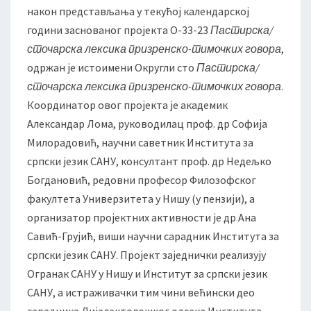
с
након представљања у текућој календарској
т
години заснованог пројекта О-33-23
Пастирска/
о
сточарска лексика призренско-тимочких говора
,
ч
одржан је истоимени Округли сто
Пастирска/
а
р
сточарска лексика призренско-тимочких говора
.
с
Координатор овог пројекта је академик
к
Александар Лома, руководилац проф. др Софија
а
Милорадовић, научни саветник Института за
л
е
српски језик САНУ, консултант проф. др Недељко
к
Богдановић, редовни професор Филозофског
с
факултета Универзитета у Нишу (у пензији), а
и
организатор пројектних активности је др Ана
к
Савић-Грујић, виши научни сарадник Института за
а
п
српски језик САНУ. Пројект заједнички реализују
р
Огранак САНУ у Нишу и Институт за српски језик
и
САНУ, а истраживачки тим чини већински део
з