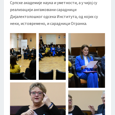
Српске академије наука и уметности, а у чијој су
реализацији ангажовани сарадници
Дијалектолошког одсека Института, од којих су
неки, истовремено, и сарадници Огранка.