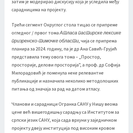
затим је модерирао дискусију која је уследила међу
сарадницима на пројекту.
Трећи сегмент Округлог стола тицао се припреме
огледног / првог тома
Атласа пастирске лексике
призренско-тимочке области
, чија се припрема
планира за 2024. годину, па је др Ана Савић-Грујић
представила тему овога тома – „Простор,
просторије, делови просторија”, а проф. др Софија
Милорадовић је поменула неке релевантне
публикације и назначила неколико методолошких
питања од значаја за рад на датом атласу.
Чланови и сарадници Огранка САНУ у Нишу веома
цене већ вишегодишњу сарадњу са Институтом за
српски језик САНУ, која сада врхуни у заједничком
пројекту двеју институција под високим кровом