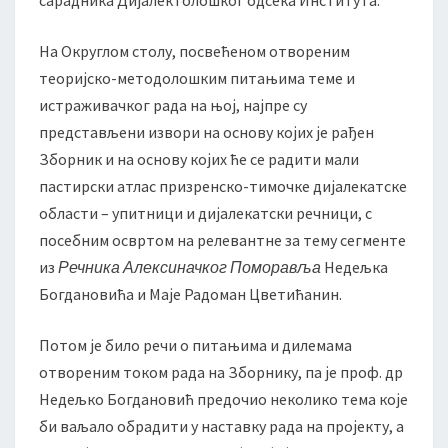
сарадника Дијалектолошког одсека Института.
р
е
н
На Округлом столу, посвећеном отвореним
с
теоријско-методолошким питањима теме и
к
истраживачког рада на њој, најпре су
о
представљени извори на основу којих је рађен
-
т
Зборник и на основу којих ће се радити мали
и
пастирски атлас призренско-тимочке дијалекатске
м
области – упитници и дијалекатски речници, с
о
посебним освртом на релевантне за тему сегменте
ч
из
Речника Алексиначког Поморавља
к
Недељка
и
Богдановића и Маје Радоман Цветићанин.
х
г
Потом је било речи о питањима и дилемама
о
отвореним током рада на Зборнику, па је проф. др
в
Недељко Богдановић предочио неколико тема које
о
р
би ваљало обрадити у наставку рада на пројекту, а
а