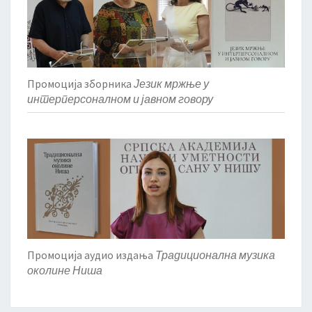
Промоција зборника
Језик мржње у
интерперсоналном и јавном говору
Промоција аудио издања
Традиционална музика
околине Ниша