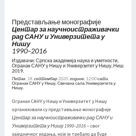
П
р
е
Представљање монографије
д
Центар за научноистраживачки
с
рад САНУ и Универзитета у
т
Нишу
а
1990–2016
в
љ
Издавачи: Српска академија наука и уметности,
Огранак САНУ у Нишу и Универзитет у Нишу, Ниш
а
2019.
њ
Петак, 18. септембар 2020. године, 12:00 сати.
е
Огранак САНУ у Нишу, Свечана сала Универзитета у
м
Нишу.
о
н
Огранак САНУ у Нишу и Универзитет у Нишу
о
организовaли су представљање монографије
г
Центар за научноистраживачки рад САНУ и
р
Универзитета у Нишу 1990–2016
– свог
а
ф
заједничког издања, које је требало да буде