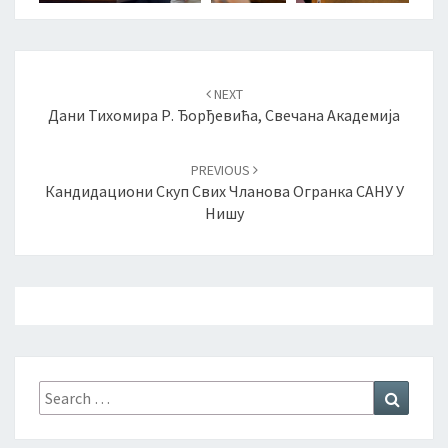
Post
NEXT
navigation
Дани Тихомира Р. Ђорђевића, Свечана Академија
PREVIOUS
Кандидациони Скуп Свих Чланова Огранка САНУ У
Нишу
Search
Search
for: