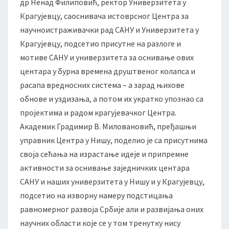
р
др Ненад Филиповић, ректор Универзитета у
а
Крагујевцу, саоснивача истоврсног Центра за
ж
научноистраживачки рад САНУ и Универзитета у
и
Крагујевцу, подсетио присутне на разлоге и
в
мотиве САНУ и универзитета за оснивање ових
а
ч
центара у бурна времена друштвеног колапса и
к
расапа вредносних система – а зарад њихове
и
обнове и уздизања, а потом их укратко упознао са
р
пројектима и радом крагујевачког Центра.
а
д
Академик Градимир В. Миловановић, пређашњи
С
управник Центра у Нишу, поделио је са присутнима
А
своја сећања на израстање идеје и припремне
Н
активности за оснивање заједничких центара
У
САНУ и наших универзитета у Нишу и у Крагујевцу,
и
У
подсетио на изворну намеру подстицања
н
равномерног развоја Србије али и развијања оних
и
научних области које се у том тренутку нису
в