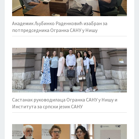
Академик Љубинко Раденковић изабран за
потпредседника Огранка САНУ у Нишу
Састанак руководилаца Огранка САНУ у Нишу и
Института за српски језик САНУ