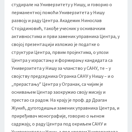
студирале на Универзитету у Нишу, и говорио о
е
р
перманентној помоћи Универзитета у Нишу
з
развоју и раду Центра. Академик Нинослав
и
Стојадиновић, такође учесник у оснивачким
т
активностима и први заменик управника Центра, у
е
т
својој презентацији изложио је податке о
а
структури Центра, првим пројектима, о улози
у
Центра у израстању и формирању кандидата са
Н
Универзитета у Нишу за чланство у САНУ, те – у
и
својству председника Огранка САНУ у Нишу – и о
ш
у
„прерастању” Центра у Огранак, са чијим је
1
оснивањем Центар заокружио своју мисију и
9
престао са радом. На крају је проф. др Драган
9
Жунић, дугогодишњи заменик управника Центра, и
0
–
приређивач монографије, говорио о њеном
2
садржају, о раду Центра под окриљем САНУ и
0
Универзитета у Нишу, а под кровом Универзитета,