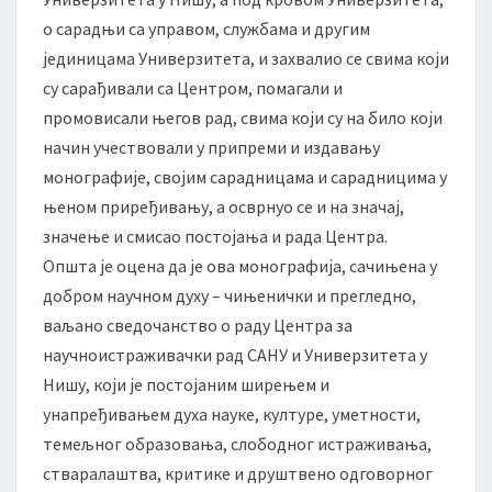
1
о сарадњи са управом, службама и другим
6
јединицама Универзитета, и захвалио се свима који
.
су сарађивали са Центром, помагали и
промовисали његов рад, свима који су на било који
начин учествовали у припреми и издавању
монографије, својим сарадницама и сарадницима у
њеном приређивању, а осврнуо се и на значај,
значење и смисао постојања и рада Центра.
Општа је оцена да је ова монографија, сачињена у
добром научном духу – чињенички и прегледно,
ваљано сведочанство о раду Центра за
научноистраживачки рад САНУ и Универзитета у
Нишу, који је постојаним ширењем и
унапређивањем духа науке, културе, уметности,
темељног образовања, слободног истраживања,
стваралаштва, критике и друштвено одговорног