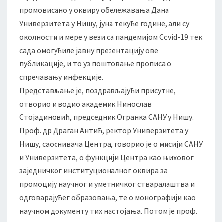
и
промовисано у оквиру обележавања Дана
ј
Универзитета у Нишу, јуна текуће године, али су
е
околности и мере у вези са пандемијом Covid-19 тек
Ц
е
сада омогућиле јавну презентацију ове
н
публикације, и то уз поштовaње прописа о
т
спречавању инфекције.
а
Представљање је, поздрављајући присутне,
р
отворио и водио академик Нинослав
з
а
Стојадиновић, председник Огранка САНУ у Нишу.
н
Проф. др Драган Антић, ректор Универзитета у
а
Нишу, саоснивача Центра, говорио је о мисији САНУ
у
и Универзитета, о функцији Центра као њиховог
ч
н
заједничког институционалног оквира за
о
промоцију научног и уметничког стваралаштва и
и
одговарајућег образовања, те о монографији као
с
научном документу тих настојања. Потом је проф.
т