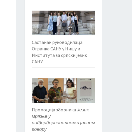
Састанак руководилаца
Огранка САНУ у Нишу и
Института за српски језик
САНУ
Промоција зборника
Језик
мржње у
интерперсоналном и јавном
говору