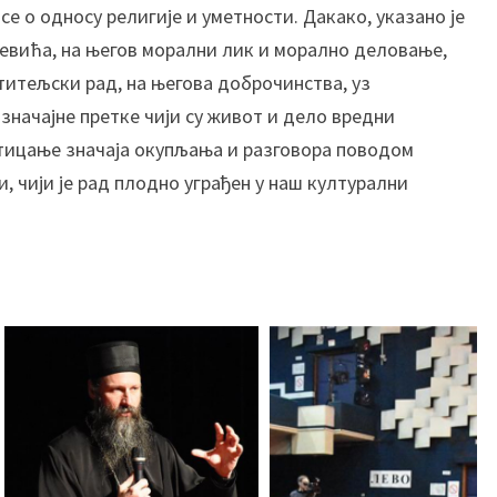
а
се о односу религије и уметности. Дакако, указано је
јевића, на његов морални лик и морално деловање,
титељски рад, на његова доброчинства, уз
начајне претке чији су живот и дело вредни
стицање значаја окупљања и разговора поводом
, чији је рад плодно уграђен у наш културални