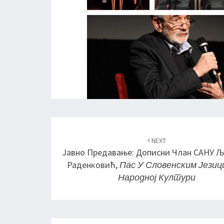
Post
NEXT
navigation
Јавно Предавање: Дописни Члан САНУ 
Раденковић,
Пас У Словенским Језиц
Народној Култури