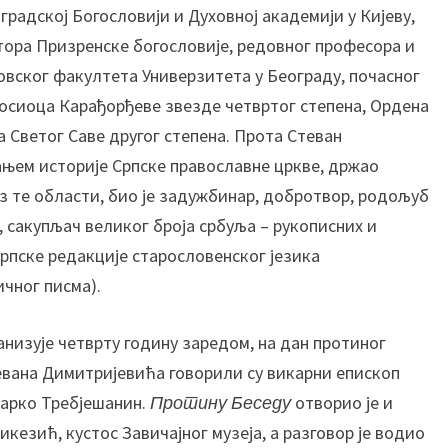
д
градској Богословији и Духовној академији у Кијеву,
е
тора Призренске богословије, редовног професора и
м
овског факултета Универзитета у Београду, почасног
и
носиоца Карађорђеве звезде четвртог степена, Ордена
ј
а
а Светог Саве другог степена. Прота Стеван
П
њем историје Српске православне цркве, држао
р
з те области, био је задужбинар, добротвор, родољуб
о
 сакупљач великог броја србуља – рукописних и
т
рпске редакције старословенског језика
и
н
ичног писма).
а
б
ганизује четврту годину заредом, на дан протиног
е
евана Димитријевића говорили су викарни епископ
с
арко Требјешанин.
Протину Беседу
отворио је и
е
д
кезић, кустос Завичајног музеја, а разговор је водио