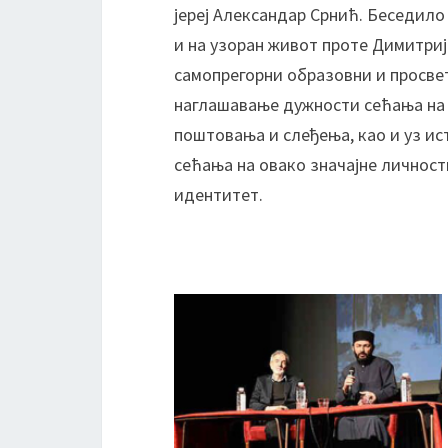
јереј Александар Срнић. Беседило 
и на узоран живот проте Димитри
самопрегорни образовни и просве
наглашавање дужности сећања на з
поштовања и слеђења, као и уз и
сећања на овако значајне личности
идентитет.