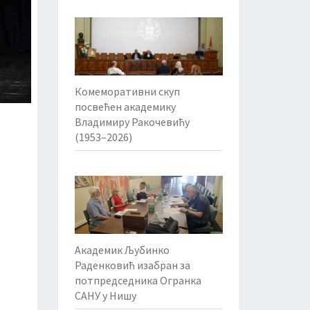
Комеморативни скуп
посвећен академику
Владимиру Ракочевићу
(1953–2026)
Академик Љубинко
Раденковић изабран за
потпредседника Огранка
САНУ у Нишу