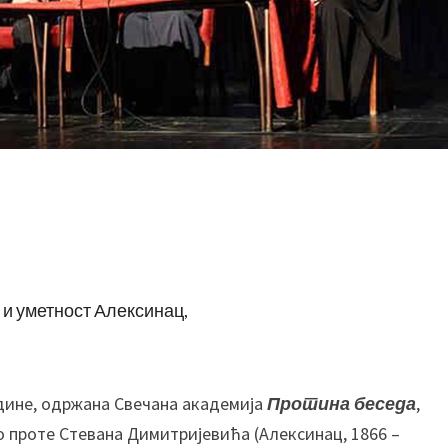
С
в
е
ч
а
 и уметност Алексинац,
н
а
а
 године, одржана Свечана академија
к
Протина беседа
,
а
 проте Стевана Димитријевића (Алексинац, 1866 –