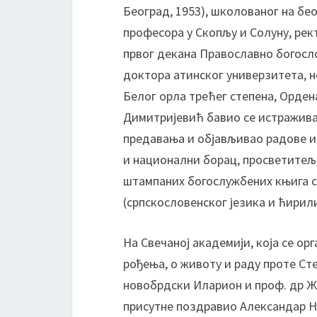
Београд, 1953), школованог на бео
професора у Скопљу и Солуну, рек
првог декана Православно богосл
доктора атинског универзитета, 
Белог орла трећег степена, Орден
Димитријевић бавио се истражива
предавања и објављивао радове и
и национални борац, просветитељ,
штампаних богослужбених књига с
(српскословенског језика и ћирил
На Свечаној академији, која се ор
рођења, о животу и раду проте Ст
новобрдски Иларион и проф. др Ж
присутне поздравио Александар Ни