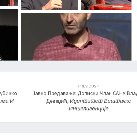
PREVIOUS
Љубинко
Јавно Предавање: Дописни Члан САНУ Вла
има И
Девеџић,
Идентитет Вештачке
Интелигенције