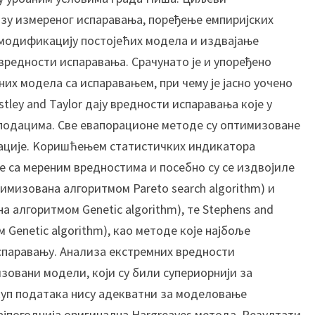
м
зу измереног испаравања, поређење емпиријских
о
модификацију постојећих модела и издвајање
с
ф
 вредности испаравања. Срачунато је и упоређено
е
их модела са испаравањем, при чему је јасно уочено
р
tley and Taylor дају вредности испаравања које у
с
 подацима. Све евапорационе методе су оптимизоване
к
ције. Kоришћењем статистичких индикатора
и
м
 са мереним вредностима и посебно су се издвојиле
в
имизована алгоритмом Pareto search algorithm) и
о
а алгоритмом Genetic algorithm), те Stephens and
д
Genetic algorithm), као методе које најбоље
а
спаравању. Анализа екстремних вредности
м
а
зовани модели, који су били супериорнији за
н
куп података нису адекватни за моделовање
а
најпогоднија оригинална Hargreaves метода. Резултати