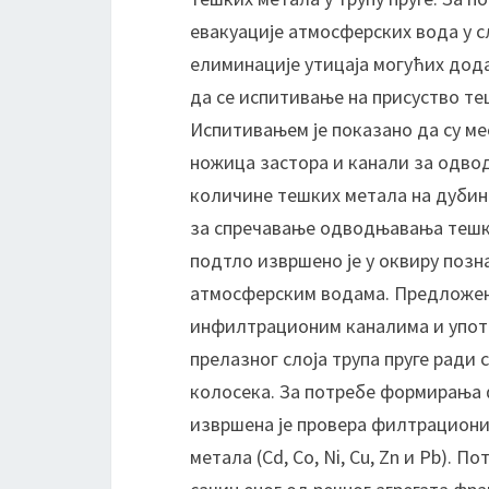
евакуације атмосферских вода у слу
елиминације утицаја могућих дод
да се испитивање на присуство теш
Испитивањем је показано да су ме
ножица застора и канали за одвод
количине тешких метала на дубини
за спречавање одводњавања тешки
подтло извршено је у оквиру поз
атмосферским водама. Предложена
инфилтрационим каналима и упот
прелазног слоја трупа пруге ради
колосека. За потребе формирања 
извршена је провера филтрациони
метала (Cd, Co, Ni, Cu, Zn и Pb). 