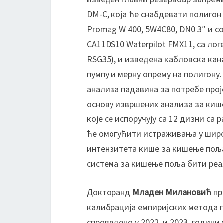
DM-C, која ће снабдевати полигон
Promag W 400, 5W4C80, DN0 3″ и с
CA11DS10 Waterpilot FMX11, са ло
RSG35), и изведена кабловска кан
пумпу и мерну опрему на полигону
анализа падавина за потребе про
основу извршених анализа за киш
које се испоручују са 12 дизни с
ће омогућити истраживања у широ
интензитета кише за кишење поља
система за кишење поља бити реа
Докторанд
Младен
Милановић
пр
калибрација емпиријских метода па
спроведено у 2022. и 2023. годин