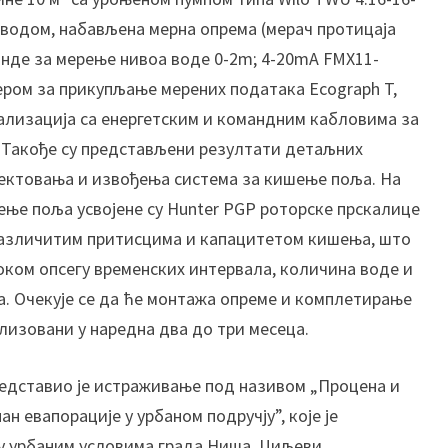
п
 водом, набављена мерна опрема (мерач протицаја
р
онде за мерење нивоа воде 0-2m; 4-20mA FMX11-
и
с
гером за прикупљање мерених података Ecograph T,
т
ализација са енергетским и командним кабловима за
у
. Такође су представљени резултати детаљних
п
јектовања и извођења система за кишење поља. На
у
ење поља усвојене су Hunter PGP роторске прскалице
п
р
а различитим притисцима и капацитетом кишења, што
а
ком опсегу временских интервала, количина воде и
в
. Очекује се да ће монтажа опреме и комплетирање
љ
лизовани у наредна два до три месеца.
а
њ
у
едставио је истраживање под називом „Процена и
а
н евапорације у урбаном подручју”, које је
т
и у урбаним условима града Ниша. Циљеви