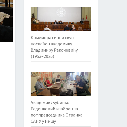
Комеморативни скуп
посвећен академику
Владимиру Ракочевићу
(1953–2026)
Академик Љубинко
Раденковић изабран за
потпредседника Огранка
САНУ у Нишу