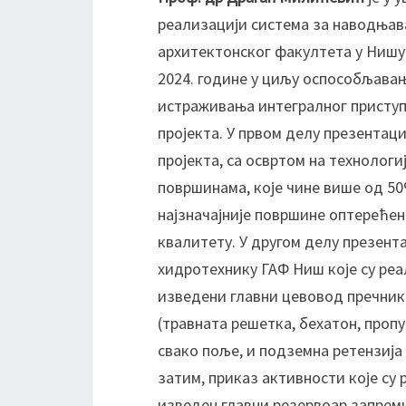
реализацији система за наводњав
архитектонског факултета у Нишу”
2024. године у циљу оспособљава
истраживања интегралног приступ
пројекта. У првом делу презентаци
пројекта, са освртом на технологи
површинама, које чине више од 50
најзначајније површине оптерећен
квалитету. У другом делу презента
хидротехнику ГАФ Ниш које су реали
изведени главни цевовод пречник
(травната решетка, бехатон, проп
свако поље, и подземна ретензија
затим, приказ активности које су р
изведен главни резервоар запрем