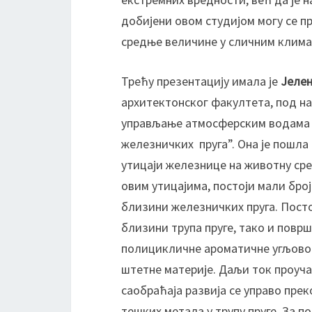
добијени овом студијом могу се п
средње величине у сличним клима
Трећу презентацију имала је
Јеле
архитектонског факултета, под 
управљање атмосферским водама 
железничких пруга”. Она је пошла
утицаји железнице на животну сре
овим утицајима, постоји мали бро
близини железничких пруга. Пост
близини трупа пруге, тако и површ
полицикличне ароматичне угљовод
штетне материје. Даљи ток проуч
саобраћаја развија се управо пре
тешких метала у трупу пруге. За п