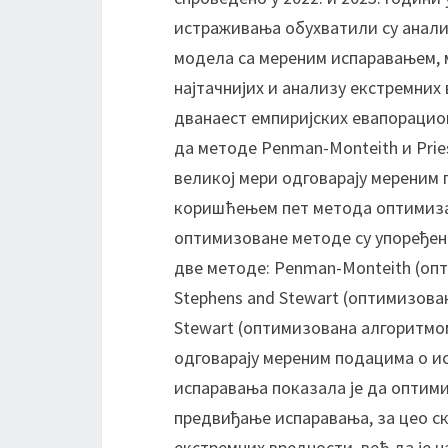
истраживања обухватили су анали
модела са мереним испаравањем, 
најтачнијих и анализу екстремних
дванаест емпиријских евапорацион
да методе Penman-Monteith и Pries
великој мери одговарају мереним
коришћењем пет метода оптимиза
оптимизоване методе су упоређене
две методе: Penman-Monteith (опт
Stephens and Stewart (оптимизован
Stewart (оптимизована алгоритмом 
одговарају мереним подацима о и
испаравања показала је да оптими
предвиђање испаравања, за цео с
екстремних вредности, већ да је 