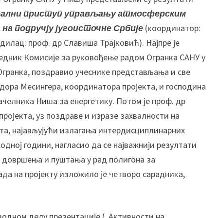
њ
ални приступ управљању атмосферским
е
р
 на подручју југоисточне Србије
(координатор:
е
илац: проф. др Славиша Трајковић). Најпре је
з
дник Комисије за руковођење радом Огранка САНУ у
у
Огранка, поздравио учеснике представљања и све
л
дора Месингера, координатора пројекта, и господина
т
а
челника Ниша за енергетику. Потом је проф. др
т
ројекта, уз поздраве и изразе захвалности на
а
кта, најављујући излагања интердисциплинарних
п
одној години, нагласио да се најважнији резултати
р
н довршења и пуштања у рад полигона за
о
ј
ада на пројекту изложило је четворо сарадника,
е
к
т
уводном делу презентације („Активности на