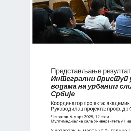
Представљање резултат
Интегрални приступ
водама
на урбаним сл
Србије
Координатор пројекта: академик
Руководилац пројекта: проф. др
Четвртак, 6. март 2025, 12 сати
Мултимедијална сала Универзитета у Ни
У четвртак, 6. марта 2025. године