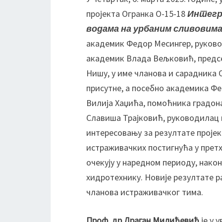
пројекта Огранка О-15-18
Интегр
водама на урбаним сливовима
академик Федор Месингер, руковод
академик Влада Вељковић, предсе
Нишу, у име чланова и сарадника 
присутне, а посебно академика Фе
Вилија Хаџића, помоћника градона
Славиша Трајковић, руководилац п
интересовању за резултате проје
истраживачких постигнућа у претх
очекују у наредном периоду, нако
хидротехнику. Новије резултате р
чланова истраживачког тима.
Проф. др Драган Милићевић
је у 