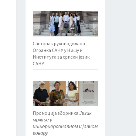
Састанак руководилаца
Огранка САНУ у Нишу и
Института за српски језик
САНУ
Промоција зборника
Језик
мржње у
интерперсоналном и јавном
говору