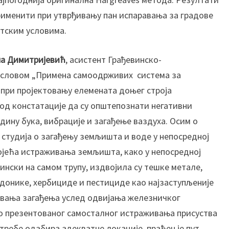
у
рименити при утврђивању пан испаравања за градове
р
тским условима.
б
а
н
на Димитријевић
, асистент Грађевинско-
и
насловом „Примена самоодрживих система за
м
при пројектовању елемената доњег строја
с
 од констатације да су општепознати негативни
л
дину бука, вибрације и загађење ваздуха. Осим о
и
в
ј студија о загађењу земљишта и воде у непосредној
о
ојећа истраживања земљишта, како у непосредној
в
ински на самом трупу, издвојила су тешке метале,
и
онике, хербициде и пестициде као најзаступљеније
м
авања загађења услед одвијања железничког
а
н
ко презентованог самосталног истраживања присуства
а
отребе одабира адекватне локације, праћен је пут