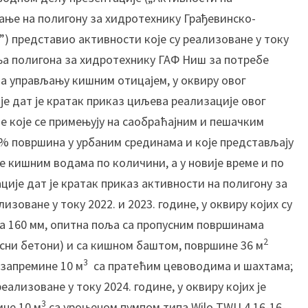
а
ање на полигону за хидротехнику Грађевинско-
О
) представио активности које су реализоване у току
-
1
ња полигона за хидротехнику ГАФ Ниш за потребе
5
а управљању кишним отицајем, у оквиру овог
-
је дат је кратак приказ циљева реализације овог
1
је које се примењују на саобраћајним и пешачким
8
% површина у урбаним срединама и које представљају
И
н
е кишним водама по количини, а у новије време и по
т
ције дат је кратак приказ активности на полигону за
е
зоване у току 2022. и 2023. године, у оквиру којих су
г
а 160 мм, опитна поља са пропусним површинама
р
2
усни бетони) и са кишном баштом, површине 36 м
а
л
3
 запремине 10 м
са пратећим цевоводима и шахтама;
н
еализоване у току 2024. године, у оквиру којих је
и
3
ине 10 м
са уроњеном пумпом типа Wilo TWU 4.16-16-