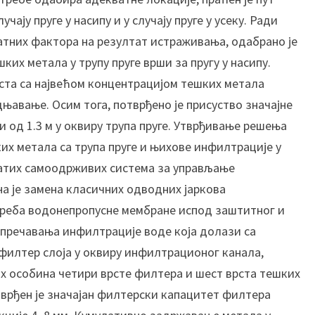
п
чају пруге у насипу и у случају пруге у усеку. Ради
о
атних фактора на резултат истраживања, одабрано је
д
ких метала у трупу пруге врши за пругу у насипу.
р
у
ста са највећом концентрацијом тешких метала
ч
њавање. Осим тога, потврђено је присуство значајне
ј
 од 1.3 м у оквиру трупа пруге. Утврђивање решења
у
х метала са трупа пруге и њихове инфилтрације у
ј
натих самоодрживих система за управљање
у
г
 је замена класичних одводних јаркова
о
реба водонепропусне мембране испод заштитног и
и
 спречавања инфилтрације воде која долази са
с
филтер слоја у оквиру инфилтрационог канала,
т
х особина четири врсте филтера и шест врста тешких
о
ч
Потврђен је значајан филтерски капацитет филтера
н