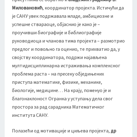
Миловановић
, координатор пројекта. Истичући да
је САНУ увек подржавала младе, амбициозне и
успешне ствараоце, објаснио је како је –
проучивши биографије и библиографије
руководиоца и чланова тима пројекта – размотрио
предлог и повољно га оценио, те прихватио да, у
својству координатора, подржи најављена
мултидисциплинарна истраживања комплексног
проблема раста – на пресеку обједињених
приступа математике, физике, механике,
биологије, медицине… На крају, поменуо је и
благонаклоност Огранка у уступању дела свог
простора за рад сарадника Математичког
института САНУ.
Полазећи од мотивације и циљева пројекта,
др