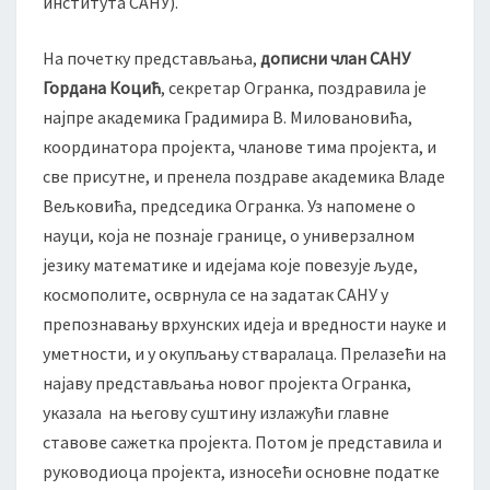
института САНУ).
ј
е
На почетку представљања,
дописни члан САНУ
к
а
Гордана Коцић
, секретар Огранка, поздравила је
т
најпре академика Градимира В. Миловановића,
а
координатора пројекта, чланове тима пројекта, и
О
све присутне, и пренела поздраве академика Владе
-
4
Вељковића, председика Огранка. Уз напомене о
0
науци, која не познаје границе, о универзалном
-
језику математике и идејама које повезује људе,
2
космополите, осврнула се на задатак САНУ у
6
препознавању врхунских идеја и вредности науке и
Г
е
уметности, и у окупљању стваралаца. Прелазећи на
о
најаву представљања новог пројекта Огранка,
м
указала на његову суштину излажући главне
е
ставове сажетка пројекта. Потом је представила и
т
р
руководиоца пројекта, износећи основне податке