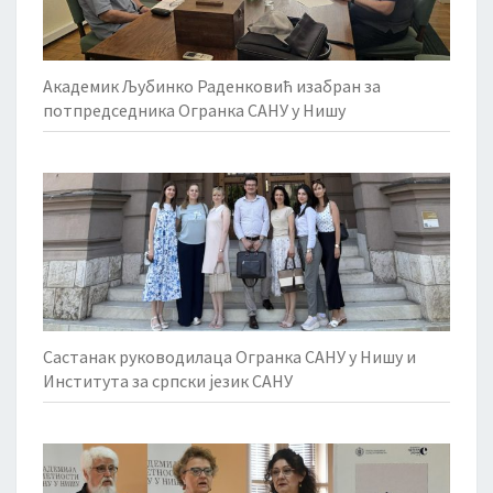
Академик Љубинко Раденковић изабран за
потпредседника Огранка САНУ у Нишу
Састанак руководилаца Огранка САНУ у Нишу и
Института за српски језик САНУ