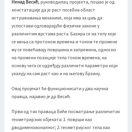
Ненад Весић
, руководилац пројекта, пошао је од
констатације да је раст посебна област
истраживања механике, која има за циљ да
успостави одговарајуће физичке законе у
различитим врстама раста. Базира се на телу које
се мења са протоком времена и током те промене
му се повећавају површина и запремина, односно
на промени позиције тела током времена, на
основу чега се одређују различити параметри који
указују на сам раст као и на његову брзину.
Овај пројекат ће функционисати у два научна
правца, најавио је др Весић.
Први од тих праваца биће посматрање различитих
геометријских објеката: 1. површи као
дводимензионалног; 2. геометријског тела као