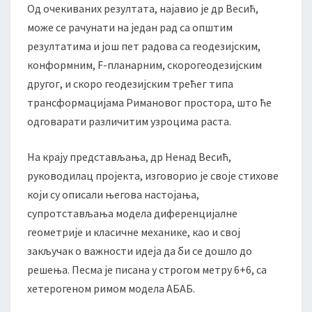
Од очекиваних резултата, најавио је др Весић,
може се рачунати на један рад са општим
резултатима и још пет радова са геодезијским,
конформним, F-планарним, скорогеодезијским
другог, и скоро геодезијским трећег типа
трансформацијама Римановог простора, што ће
одговарати различитим узроцима раста.
На крају представљања, др Ненад Весић,
руководилац пројекта, изговорио је своје стихове
који су описали његова настојања,
супротстављања модела диференцијалне
геометрије и класичне механике, као и свој
закључак о важности идеја да би се дошло до
решења. Песма је писана у строгом метру 6+6, са
хетерогеном римом модела АБАБ.