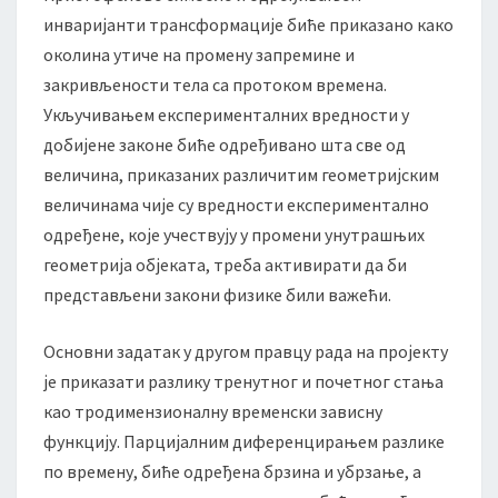
инваријанти трансформације биће приказано како
околина утиче на промену запремине и
закривљености тела са протоком времена.
Укључивањем експерименталних вредности у
добијене законе биће одређивано шта све од
величина, приказаних различитим геометријским
величинама чије су вредности експериментално
одређене, које учествују у промени унутрашњих
геометрија објеката, треба активирати да би
представљени закони физике били важећи.
Основни задатак у другом правцу рада на пројекту
је приказати разлику тренутног и почетног стања
као тродимензионалну временски зависну
функцију. Парцијалним диференцирањем разлике
по времену, биће одређена брзина и убрзање, а