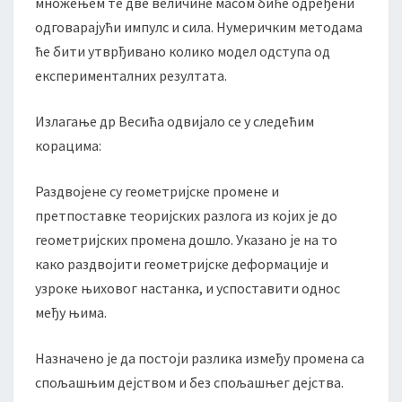
множењем те две величине масом биће одређени
одговарајући импулс и сила. Нумеричким методама
ће бити утврђивано колико модел одступа од
експерименталних резултата.
Излагање др Весића одвијало се у следећим
корацима:
Раздвојене су геометријске промене и
претпоставке теоријских разлога из којих је до
геометријских промена дошло. Указано је на то
како раздвојити геометријске деформације и
узроке њиховог настанка, и успоставити однос
међу њима.
Назначено је да постоји разлика између промена са
спољашњим дејством и без спољашњег дејства.