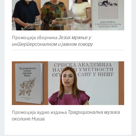
Промоција зборника
Језик мржње у
интерперсоналном и јавном говору
Промоција аудио издања
Традиционална музика
околине Ниша