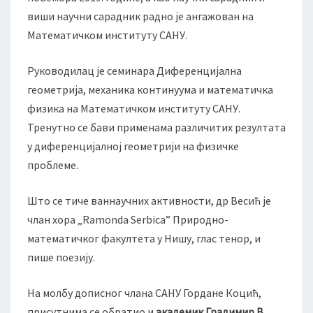
виши научни сарадник радно је ангажован на
Математичком институту САНУ.
Руководилац је семинара Диференцијална
геометрија, механика континуума и математичка
физика на Математичком институту САНУ.
Тренутно се бави применама различитих резултата
у диференцијалној геометрији на физичке
проблеме.
Што се тиче ваннаучних активности, др Весић је
члан хора „Ramonda Serbica” Природно-
математичког факултета у Нишу, глас тенор, и
пише поезију.
На молбу дописног члана САНУ Гордане Коцић,
присутнима се обратио и
академик Градимир В.