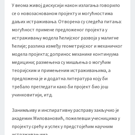
У веома живој дискусији након излагања говорило
се о новозаснованом пројекту и могућностима
даљих истраживања. Отворена су следећа питања:
могућност примене предложеног пројекта у
истраживању модела ћелијског развоја у малигне
ћелије; разлика између геометријског и механичког
модела пројекта; допринос механике континуума
медицини; размењена су мишљења о могућим
теоријским и примењеним истраживањима, а
предложена је и додатна литература коју би
требало прегледати како би пројект био још
учинковитији, итд.
Занимљиву и инспиративну расправу закључио је
академик Миловановић, пожелевши учесницима у
пројекту срећу и успех у предстојећим научним
истраживањима.