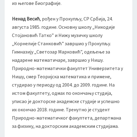
и
из његове биографије.
ј
а
Ненад Весић
, рођен у Прокупљу, СР Србија, 24.
и
августа 1985. године. Основну школу „Никодије
м
е
Стојановић Татко” и Нижу музичку школу
х
„Корнелије Станковић” завршио у Прокупљу.
а
Гимназију „Светозар Марковић”, одељење за
н
надарене математичаре, завршио у Нишу.
и
Природно-математички факултет Универзитета у
к
а
Нишу, смер Теоријска математика и примене,
б
студирао у периоду од 2004. до 2009. године. На
и
истом факултету, одмах по окончању студија,
о
уписао је докторске академске студије и успешно
л
о
их окончао 2018. године. Тренутно је студент
ш
Природно-математичког факултета, департмана
к
за физику, на докторским академским студијама.
о
г