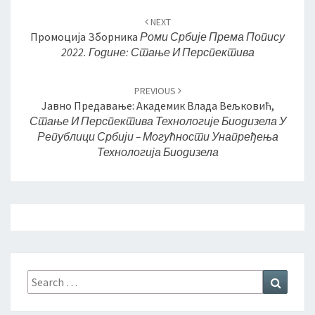
Post
NEXT
navigation
Промоција Зборника
Роми Србије Према Попису
2022. Године: Стање И Перспектива
PREVIOUS
Јавно Предавање: Академик Влада Вељковић,
Стање И Перспектива Технологије Биодизела У
Републици Србији – Могућности Унапређења
Технологија Биодизела
Search
Search
for: