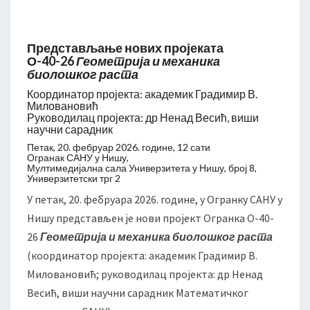
П
р
е
Представљање нових пројеката
д
О-40-26
Геометрија и механика
биолошког раста
с
т
Координатор пројекта: академик Градимир В.
а
Миловановић
Руководилац пројекта: др Ненад Весић, виши
в
научни сарадник
љ
Петак, 20. фебруар 2026. године, 12 сати
а
Огранак САНУ у Нишу,
њ
Мултимедијална сала Универзитета у Нишу, број 8,
Универзитетски трг 2
е
н
У петак, 20. фебруара 2026. године, у Огранку САНУ у
о
Нишу представљен је нови пројект Огранка О-40-
в
26
Геометрија и механика биолошког раста
и
(координатор пројекта: академик Градимир В.
х
п
Миловановић; руководилац пројекта: др Ненад
р
Весић, виши научни сарадник Математичког
о