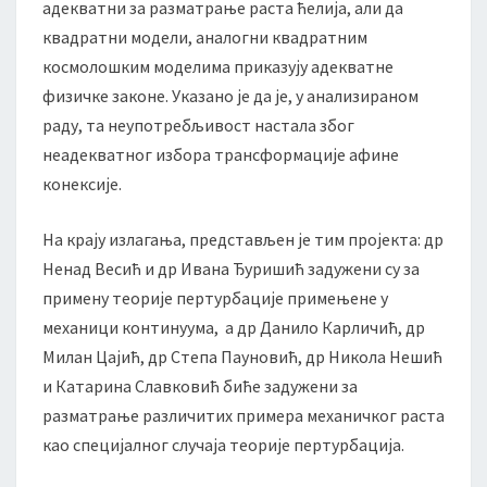
адекватни за разматрање раста ћелија, али да
квадратни модели, аналогни квадратним
космолошким моделима приказују адекватне
физичке законе. Указано је да је, у анализираном
раду, та неупотребљивост настала због
неадекватног избора трансформације афине
конексије.
На крају излагања, представљен је тим пројекта: др
Ненад Весић и др Ивана Ђуришић задужени су за
примену теорије пертурбације примењене у
механици континуума, а др Данило Карличић, др
Милан Цајић, др Степа Пауновић, др Никола Нешић
и Катарина Славковић биће задужени за
разматрање различитих примера механичког раста
као специјалног случаја теорије пертурбација.