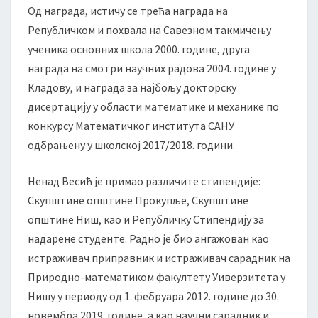
Од награда, истичу се трећа награда на
р
а
Републичком и похвала на Савезном такмичењу
с
ученика основних школа 2000. године, друга
т
награда на смотри научних радова 2004. године у
а
Кладову, и награда за најбољу докторску
дисертацију у области математике и механике по
конкурсу Математичког института САНУ
одбрањену у школској 2017/2018. години.
Ненад Весић је примао различите стипендије:
Скупштине општине Прокупље, Скупштине
општине Ниш, као и Републичку Стипендију за
надарене студенте. Радно је био ангажован као
истраживач приправник и истраживач сарадник на
Природно-математиком факултету Уиверзитета у
Нишу у периоду од 1. фебруара 2012. године до 30.
новембра 2019. године, а као научни сарадник и