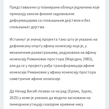
Представљени су планирани облици једначина које
приказују законе физике задовољене
деформацијама са спољашњим дејством и без
спољашњег дејства.
Истакнут је значај пројекта тако што је указано на
дефинисану општу афину конексију која је, у
механичким разматрањима, редукована на афину
конексију Риманових простора (Марсден, 1983),
али да се у пројекту рађа трансформација афине
конексије Риманових у афину конексију простора
симетричне афине конексије.
Др Ненад Весић позвао се на рад (Ерлих, Зурло,
2025) у коме је указано да модели засновани на
линеарном утицају скаларне кривине нису