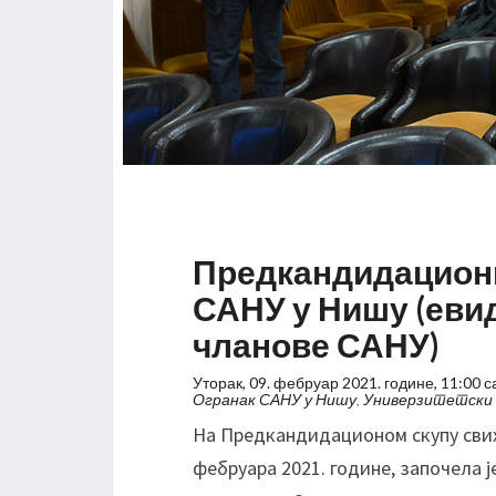
Предкандидациони
САНУ у Нишу (еви
чланове САНУ)
Уторак, 09. фебруар 2021. године, 11:00 с
Огранак САНУ у Нишу, Универзитетски т
На Предкандидационом скупу свих
фебруара 2021. године, започела 