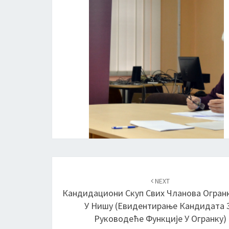
Post
NEXT
navigation
Кандидациони Скуп Свих Чланова Огран
У Нишу (евидентирање Кандидата 
Руководеће Функције У Огранку)