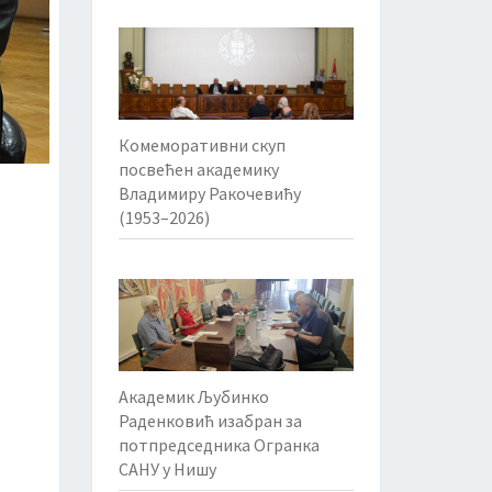
Комеморативни скуп
посвећен академику
Владимиру Ракочевићу
(1953–2026)
Академик Љубинко
Раденковић изабран за
потпредседника Огранка
САНУ у Нишу