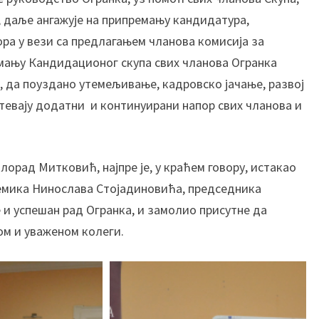
о
 даље ангажује на припремању кандидатура,
в
ра у вези са предлагањем чланова комисија за
а
О
емању Кандидационог скупа свих чланова Огранка
г
е, да поуздано утемељивање, кадровско јачање, развој
р
тевају додатни и континуирани напор свих чланова и
а
н
к
а
лорад Митковић, најпре је, у краћем говору, истакао
С
емика Нинослава Стојадиновића, председника
А
 и успешан рад Огранка, и замолио присутне да
Н
ом и уваженом колеги.
У
у
Н
и
ш