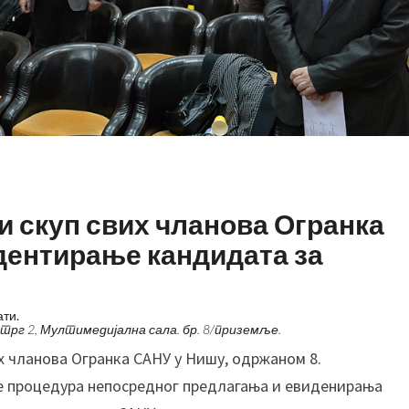
П
р
 скуп свих чланова Огранка
е
дентирање кандидата за
д
к
а
ати.
н
рг 2, Мултимедијална сала. бр. 8/приземље.
д
 чланова Огранка САНУ у Нишу, одржаном 8.
и
је процедура непосредног предлагања и евиденирања
д