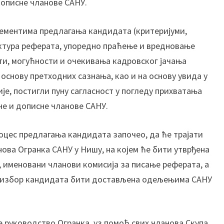
дописне чланове САНУ.
а
ц
и
лементима предлагања кандидата (критеријуми,
о
уктура реферата, упоредно праћење и вредновање
н
ти, могућности и очекивања кадровског јачања
и
а основу претходних сазнања, као и на основу увида у
с
к
е, постигли пуну сагласност у погледу прихватања
у
е и дописне чланове САНУ.
п
с
роцес предлагања кандидата започео, да ће трајати
в
ова Огранка САНУ у Нишу, на којем ће бити утврђена
и
 именовани чланови комисија за писање реферата, а
х
ч
а избор кандидата бити достављена одељењима САНУ
л
а
н
е руководство Огранка, уз помоћ свих чланова Скупа,