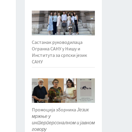
Састанак руководилаца
Огранка САНУ у Нишу и
Института за српски језик
САНУ
Промоција зборника
Језик
мржње у
интерперсоналном и јавном
говору