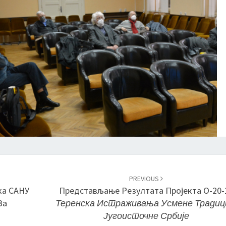
и
д
а
т
а
з
а
ч
л
а
н
о
в
е
PREVIOUS
С
ка САНУ
Представљање Резултата Пројекта О-20-
А
За
Теренска Истраживања Усмене Традиц
Н
Југоисточне Србије
У