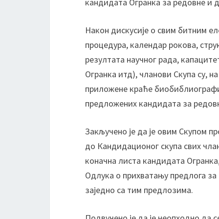
кандидата Огранка за редовне и 
Након дискусије о свим битним е
процедура, календар рокова, стр
резултата научног рада, капаците
Огранка итд), чланови Скупа су, н
приложене краће биобиблиографиј
предложених кандидата за редовн
Закључено је да је овим Скупом п
до Кандидационог скупа свих члан
коначна листа кандидата Огранка,
Одлука о прихватању предлога з
заједно са тим предлозима.
Подвучено је да је неопходно да с