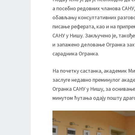
а посебно редовних чланова САНУ,
обављању консултативних разгово
писање реферата, као и на припр
САНУ у Нишу. Закључено је, такођ
и запажено деловање Огранка зах
сарадника Огранка.
На почетку састанка, академик Ми
заслуге недавно преминулог акад
Огранка САНУ у Нишу, за оснивање
минутом ћутања одају пошту драг