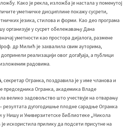
жбу. Како је рекла, изложба је настала у поменутој
п
а
зличите уметничке дисциплине покажу сусрети,
р
тничких језика, стилова и форми. Као део програма
т
шу организује у сусрет обележавању Дана
м
значај уметности као простора дијалога, размене
а
Проф. др Милић је захвалила свим ауторима,
н
а
 допринели реализацији овог догађаја, а публици
з
 изложеним радовима.
а
п
ћ
, секретар Огранка, поздравила је у име чланова и
р
ме председника Огранка, академика Владе
и
ила велико задовољство што учествује на отварању
м
е
е – резултата дугогодишње плодне сарадње Огранка
њ
и у Нишу и Универзитетске библиотеке „Никола
е
је искористила прилику да подсети присутне на
н