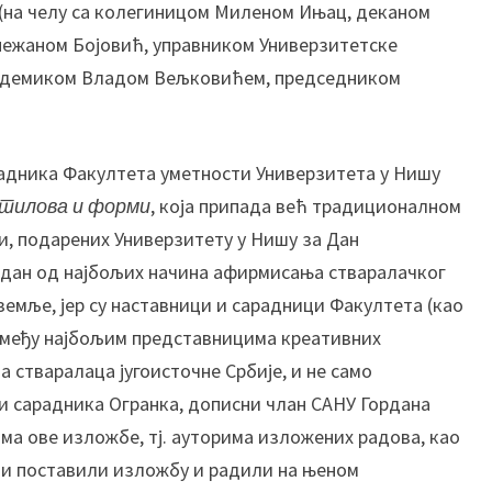
и (на челу са колегиницом Миленом Ињац, деканом
а
нежаном Бојовић, управником Универзитетске
у
м
кадемиком Владом Вељковићем, председником
е
т
н
адника Факултета уметности Универзитета у Нишу
о
стилова и форми
, која припада већ традиционалном
с
т
и, подарених Универзитету у Нишу за Дан
и
један од најбољих начина афирмисања стваралачког
У
земље, јер су наставници и сарадници Факултета (као
н
 међу најбољим представницима креативних
и
 стваралаца југоисточне Србије, и не само
в
е
а и сарадника Огранка, дописни члан САНУ Гордана
р
ма ове изложбе, тј. ауторима изложених радова, као
з
и и поставили изложбу и радили на њеном
и