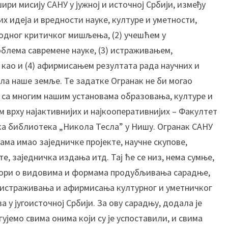
ри мисију САНУ у јужној и источној Србији, између
е
х идеја и вредности науке, културе и уметности,
у
м
одног критичког мишљења, (2) учешћем у
е
блема савремене науке, (3) истраживањем,
т
као и (4) афирмисањем резултата рада научних и
н
ла наше земље. Те задатке Огранак не би могао
о
 са многим нашим установама образовања, културе и
с
т
ом врху најактивнијих и најкооперативнијих – Факултет
и
ка библиотека „Никола Тесла” у Нишу. Огранак САНУ
Ф
ама имао заједничке пројекте, научне скупове,
а
е, заједничка издања итд. Тај ће се низ, нема сумње,
к
овори о видовима и формама продубљивања сарадње,
у
л
а истраживања и афирмисања културног и уметничког
т
 у југоисточној Србији. За ову сарадњу, додала је
е
јемо свима онима који су је успоставили, и свима
т