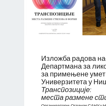
Изложба радова на
Департмана за лик
за примењене умет
Универзитета у Ни
Транспозиције:
места размене ст
Организатори: Огранак САНУ у Н