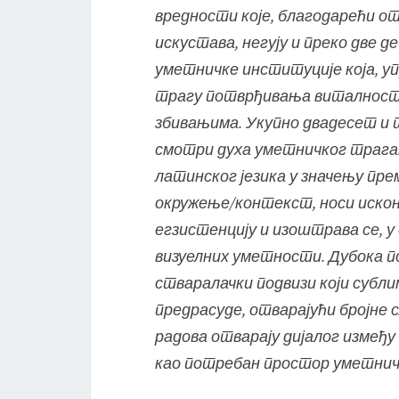
вредности које, благодарећи от
искустава, негују и преко две 
уметничке институције која, у
трагу потврђивања виталности
збивањима. Укупно двадесет и т
смотри духа уметничког трагањ
латинског језика у значењу пр
окружење/контекст, носи искон
егзистенцију и изоштрава се, у 
визуелних уметности. Дубока по
стваралачки подвизи који субли
предрасуде, отварајући бројне
радова отварају дијалог измеђ
као потребан простор уметничк