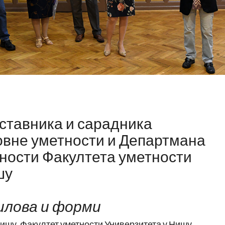
И
з
ставника и сарадника
л
овне уметности и Департмана
о
ж
ности Факултета уметности
б
шу
а
р
илова и форми
а
д
ишу, Факултет уметности Универзитета у Нишу,