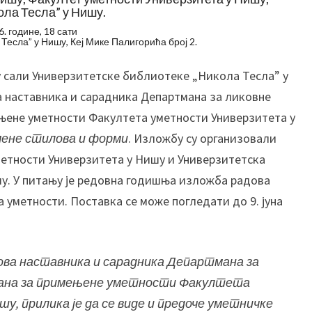
о
ола Тесла” у Нишу.
в
. године, 18 сати
а
Тесла” у Нишу, Кеј Мике Палигорића број 2.
н
а
, у сали Универзитетске библиотеке „Никола Тесла” у
с
а наставника и сарадника Департмана за ликовне
т
њене уметности Факултета уметности Универзитета у
а
мене стилова и форми
. Изложбу су организовали
в
метности Универзитета у Нишу и Универзитетска
н
и
у. У питању је редовна годишња изложба радова
к
 уметности. Поставка се може погледати до 9. јуна
а
и
с
ова
наставника и сарадника Департмана за
а
ана за примењене уметности Факултета
р
а
ишу
,
прилика
је
да се виде и предоче уметничке