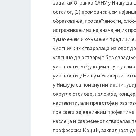
задатак Огранка САНУ у Нишу да ши
осталог, (1) промовисањем највиши
образовања, просвећености, слоб
истраживањима најзначајнијих про
тумачењем и очувањем традиције, 
уметничких стваралаца из овог де
успешно да остварује без сарадње
уметности, међу којима су – у сам
уметности у Нишу и Универзитетс
у Нишу је са поменутим институциј
округле столове, изложбе, концерт
наставити, али предстоје и разг
пре свега заједничким пројектим
наслеђа и савременог стваралаштва
професорка Коцић, захвалност дугу