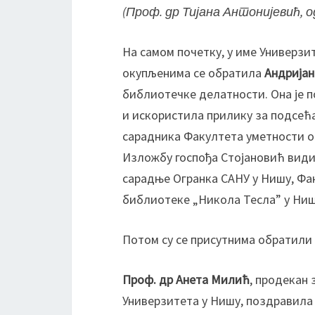
(Проф. др Тијана Антонијевић, 
На самом почетку, у име Универзи
окупљенима се обратила
Андријан
библиотечке делатности. Она је 
и искористила прилику за подсећа
сарадника Факултета уметности о
Изложбу госпођа Стојановић види
сарадње Огранка САНУ у Нишу, Фа
библиотеке „Никола Тесла” у Ниш
Потом су се присутнима обратили
Проф. др Анета Милић
, продекан
Универзитета у Нишу, поздравила ј