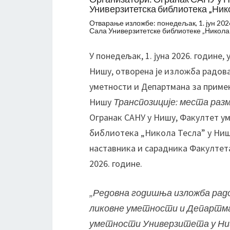
Универзитетска библиотека „Ник
Отварање изложбе: понедељак, 1. јун 2026
Сала Универзитетске библиотеке „Никола 
У понедељак, 1. јуна 2026. године
Нишу, отворена је изложба радов
уметности и Департмана за приме
Нишу
Транспозиције: места раз
Огранак САНУ у Нишу, Факултет у
библиотека „Никола Тесла” у Ниш
наставника и сарадника Факултета
2026. године.
„Редовна годишња изложба рад
ликовне уметности и Департм
уметности Универзитета у Н