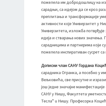
пожелела им добродошлицу на изло
сарадњи, са идејом да се кроз ра
преплитања и трансформације уме
активности које Универзитет у Ни
Универзитета, изложба потврђује 
идеја и стварања нових значења. 
сарадницима и партнерима који су
пожелела инспиративан сусрет са
Дописни члан САНУ Гордана Коци
сарадника Огранка, а посебно у и
Вељковића, све присутне и израз
још једне значајне манифестациј
САНУ у Нишу, Факултета уметност
Тесла” u Нишу. Професорка Коцић 