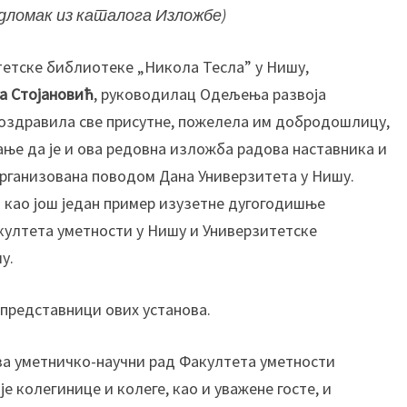
и
одломак из каталога Изложбе)
к
о
тетске библиотеке „Никола Тесла” у Нишу,
в
а Стојановић
, руководилац Одељења развоја
н
поздравила све присутне, пожелела им добродошлицу,
е
у
ње да је и ова редовна изложба радова наставника и
м
рганизована поводом Дана Универзитета у Нишу.
е
 као још један пример изузетне дугогодишње
т
култета уметности у Нишу и Универзитетске
н
у.
о
с
т
 представници ових установа.
и
и
 за уметничко-научни рад Факултета уметности
Д
е колегинице и колеге, као и уважене госте, и
е