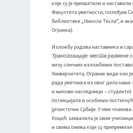
који су је прихватили и наставил
Факултета уметности, госпођом С
библиотеке „Никола Тесла”, и а
Огранка).
Изложбу радова наставника и сар
Транспозиције: места размене 
низу сличних изложбених поставк
Универзитета, Огранак види као 
рада уметника из овог дела наше 
и њихови наследници – студенти)
потенцијала и особених постигнућа
југоисточне Србије. У име чланов
Коцић захвалила је свим учесници
и свима онима који су припремил