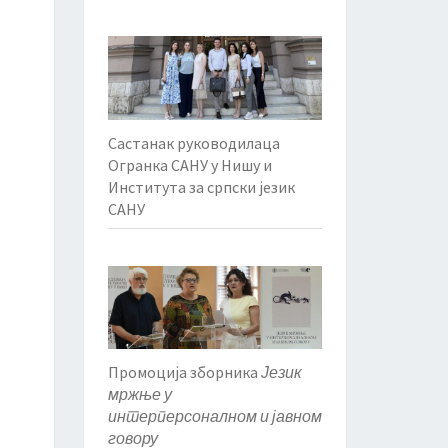
Састанак руководилаца
Огранка САНУ у Нишу и
Института за српски језик
САНУ
Промоција зборника
Језик
мржње у
интерперсоналном и јавном
говору