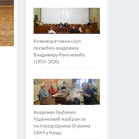
Комеморативни скуп
посвећен академику
Владимиру Ракочевићу
(1953–2026)
Академик Љубинко
Раденковић изабран за
потпредседника Огранка
САНУ у Нишу