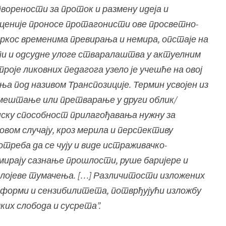
д
ворености за проток и размену идеја и
н
деценије проносе протагонисти ове просветно-
и
пркос временима превирања и немира, опстаје на
к
 и одсудне улоге стваралаштва у актуелним
а
Д
роје ликовних педагога узело је учешће на овој
е
а под називом Транспозиције. Термин усвојен из
п
емештање или претварање у други облик/
а
ску способност прилагођавања нужну за
р
овом случају, кроз мерила и перспективу
т
м
треба да се чују и виде истраживачко-
а
мирају сазнање прошлости, руше баријере и
н
 слојеве тумачења. […] Различитости изложених
а
у форми и сензибилитета, потврђујући изложбу
з
их слобода и сусрета”.
а
л