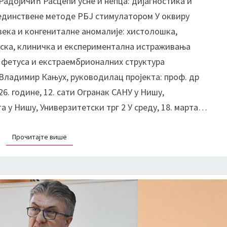
Радојичић Расцепи усне и непца: дијагностика и
а
јединствене методе РБЈ стимулатором У оквиру
в
а
века и конгениталне аномалије: хистолошка,
њ
ска, клиничка и експериментална истраживања
е
и фетуса и екстраембрионалних структура
:
Владимир Кањух, руководилац пројекта: проф. др
п
26. године, 12. сати Огранак САНУ у Нишу,
р
о
 у Нишу, Универзитетски трг 2 У среду, 18. марта…
ф
.
Прочитајте више
Прочитајте више
д
р
Ј
у
л
и
ј