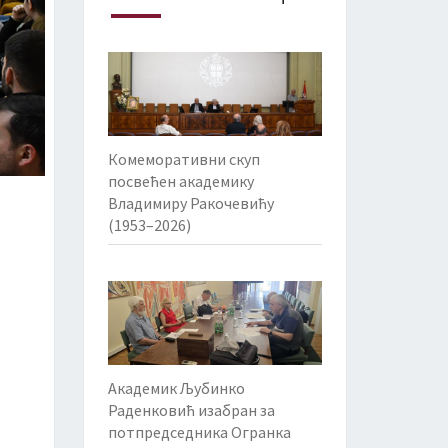
Комеморативни скуп
посвећен академику
Владимиру Ракочевићу
(1953–2026)
Академик Љубинко
Раденковић изабран за
потпредседника Огранка