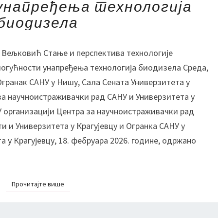
унапређења технологија
п
в
н
биодизела
р
н
о
е
и
м
д
с
о
 Вељковић Стање и перспектива технологије
а
в
р
могућности унапређења технологија биодизела Среда,
в
и
и
а
ј
г
 Огранак САНУ у Нишу, Сала Сената Универзитета у
њ
е
и
за научноистраживачки рад САНУ и Универзитета у
е
т
н
 У организацији Центра за научноистраживачки рад
:
Б
а
и и Универзитета у Крагујевцу и Огранка САНУ у
а
о
л
а у Крагујевцу, 18. фебруара 2026. године, одржано
к
р
н
а
и
е
д
с
и
е
а
ј
Прочитајте више
Прочитајте више
м
в
е
и
а
д
к
С
и