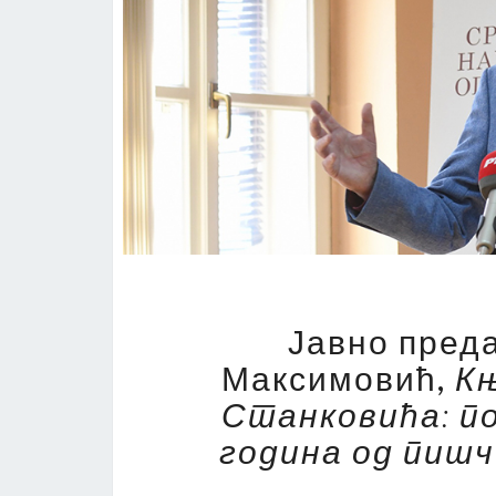
Јавно пред
Максимовић,
Књ
Станковића: п
година од пишч