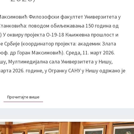
е
с
д
н
 Максимовић Филозофски факултет Универзитета у
а
е
Станковића: поводом обиљежавања 150 година од
в
и
а
н
) У оквиру пројектa О-19-18 Књижевна прошлост и
њ
е
е Србије (координатор пројекта: академик Злата
е
п
оф. др Горан Максимовић). Среда, 11. март 2026.
:
ц
ишу, Мултимедијална сала Универзитета у Нишу,
п
а
марта 2026. године, у Огранку САНУ у Нишу одржано је
р
:
о
д
ф
и
.
ј
Прочитајте више
Прочитајте више
д
а
р
г
Г
н
о
о
р
с