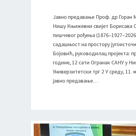
Јавно предавање Проф. др Горан
Нишу Књижевни свијет Борисава 
пишчевог рођења (1876–1927–2026
садашњост на простору југоисточн
Бојовић, руководилац пројекта: пр
године, 12 сати Огранак САНУ у Н
Универзитетски трг 2 У среду, 11. 
јавно предавање…