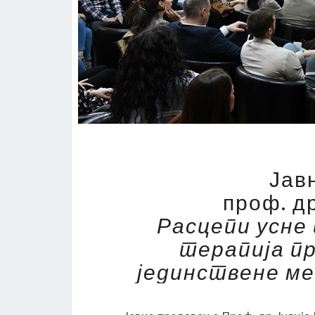
Јав
проф. д
Расцепи усне 
терапија п
јединствене м