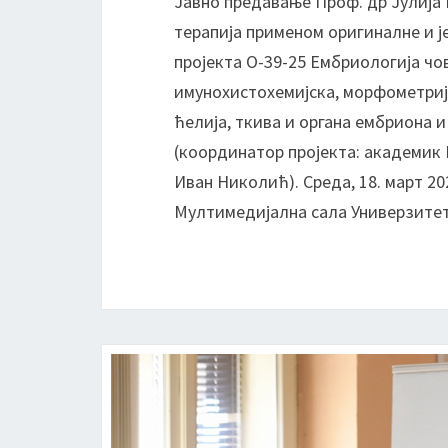
Јавно предавање Проф. др Јулија 
терапија применом оригиналне и 
пројектa О-39-25 Ембриологија чо
имунохистохемијска, морфометриј
ћелија, ткива и органа ембриона 
(координатор пројекта: академик 
Иван Николић). Среда, 18. март 20
Мултимедијална сала Универзитета