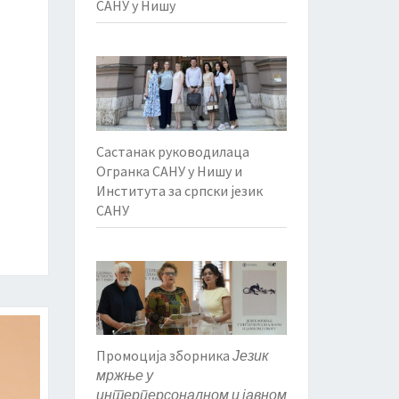
САНУ у Нишу
Састанак руководилаца
Огранка САНУ у Нишу и
Института за српски језик
САНУ
Промоција зборника
Језик
мржње у
интерперсоналном и јавном