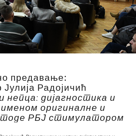
Ј
но предавање:
а
р Јулија Радојичић
в
н
и непца: дијагностика и
о
рименом оригиналне и
п
етоде РБЈ стимулатором
р
е
д