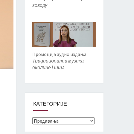
говору
Промоција аудио издања
Традиционална музика
околине Ниша
КАТЕГОРИЈЕ
Категорије